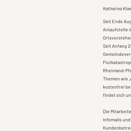
Katharina Klae
Seit Ende Aug
Anlaufstelle 
Ortsvorsteher
Seit Anfang 2
Gemeindeverw
Flutkatastrop
Rheinland-Pfa
Themen wie „
kostenfrei be
findet sich u
Die Mitarbeit
Infomails un
Kundenbetreu