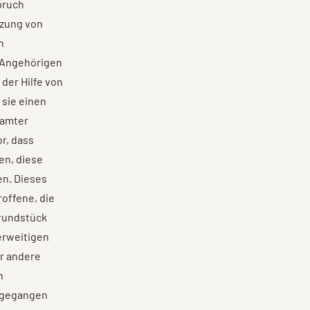
pruch
tzung von
n
n Angehörigen
der Hilfe von
 sie einen
samter
r, dass
en, diese
en. Dieses
roffene, die
Grundstück
derweitigen
r andere
n
angegangen