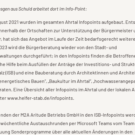
sgen aus Schuld arbeitet dort im Info-Point:
ust 2021 wurden im gesamten Ahrtal Infopoints aufgebaut. Ent
innerhalb der Ortschaften zur Unterstützung der Bürgermeister
, hat sich das Angebot im Laufe der Zeit bedarfsgerecht weiter
023 wird die Bürgerberatung wieder von den Stadt- und
altungen durchgeführt; in den Infopoints finden die Betroffen
he Hilfe beim Ausfüllen der Anträge der Investitions- und Struk
lz (ISB) und eine Bauberatung durch Architektinnen und Architek
energetisches Bauen“, „Baukultur im Ahrtal“, „hochwasserangep
raten. Eine Übersicht aller Infopoints im Ahrtal und der lokalen
nter www.helfer-stab.de/infopoints.
enden der M2A Aritude Betriebs GmbH in den ISB-Infopoints wer
d wöchentliche Austauschrunden per Microsoft Teams vom Team 
ung Sonderprogramme über alle aktuellen Änderungen in den