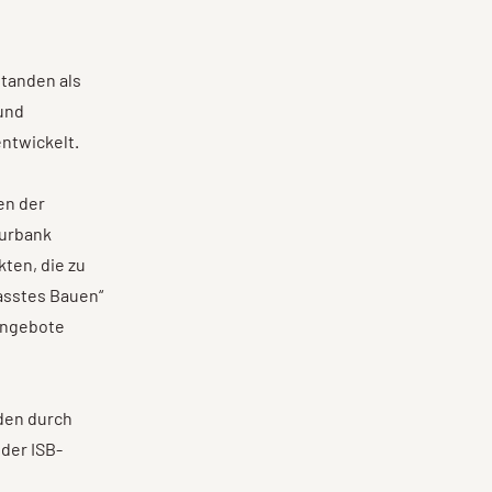
standen als
 und
entwickelt.
en der
turbank
ten, die zu
asstes Bauen“
 Angebote
den durch
der ISB-