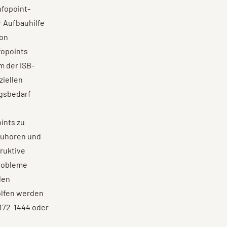
nfopoint-
r Aufbauhilfe
von
fopoints
 der ISB-
ziellen
ngsbedarf
ints zu
zuhören und
ruktive
robleme
len
olfen werden
6172-1444 oder