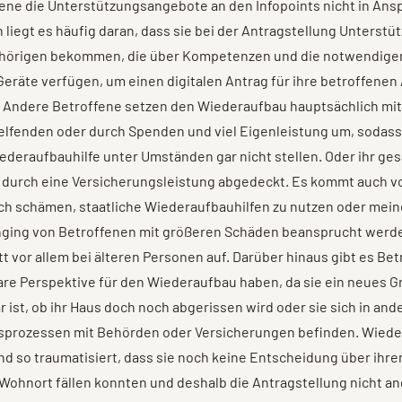
ene die Unterstützungsangebote an den Infopoints nicht in Ans
liegt es häufig daran, dass sie bei der Antragstellung Unterstü
hörigen bekommen, die über Kompetenzen und die notwendige
eräte verfügen, um einen digitalen Antrag für ihre betroffene
 Andere Betroffene setzen den Wiederaufbau hauptsächlich mit 
Helfenden oder durch Spenden und viel Eigenleistung um, sodass
ederaufbauhilfe unter Umständen gar nicht stellen. Oder ihr ge
 durch eine Versicherungsleistung abgedeckt. Es kommt auch vo
ch schämen, staatliche Wiederaufbauhilfen zu nutzen oder mein
anging von Betroffenen mit größeren Schäden beansprucht werd
t vor allem bei älteren Personen auf. Darüber hinaus gibt es Bet
are Perspektive für den Wiederaufbau haben, da sie ein neues 
r ist, ob ihr Haus doch noch abgerissen wird oder sie sich in an
prozessen mit Behörden oder Versicherungen befinden. Wiede
nd so traumatisiert, dass sie noch keine Entscheidung über ihre
 Wohnort fällen konnten und deshalb die Antragstellung nicht 