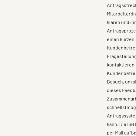
Antragsstreck
Mitarbeiter:i
klären und i
Antragsprozes
einen kurzen
Kundenbetreuu
Fragestellun
kontaktieren
Kundenbetreu
Besuch, um s
dieses Feedb
Zusammenarb
schnellstmögl
Antragssyste
kann. Die ISB
per Mail aufb