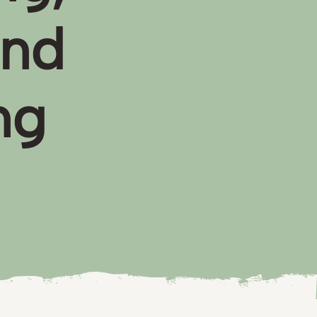
und
ng