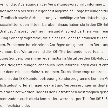
en und zu Auslegungen der Verwaltungsvorschrift informiert. I
nnen können bei der Gelegenheit allgemeine Fragestellungen zu
hr Feedback sowie Verbesserungsvorschläge zur Vereinfachung 
sschritten übermitteln. Darüber hinaus haben sie in den ISB-In
 Draht zu Ansprechpartnerinnen und Ansprechpartnern vom Team
ng Sonderprogramme, die sie per Mail oder telefonisch zu spe
gen, Problemen bei einzelnen Anträgen und generellem Beratu
 können. Des Weiteren sind die ISB-Mitarbeitenden des Teams
ung Sonderprogramme regelmäßig im Ahrtal bei den ISB-Infopo
ich Erfolgsmeldungen, aber auch Herausforderungen vor Ort an
ack dann mit nach Mainz zu nehmen. Durch diese enge und konst
eit mit der ISB-Kundenbetreuung Sonderprogramme können P
ich gelöst, offene Fragen geklärt und Verbesserungen im digita
m erarbeitet werden, sodass den Betroffenen bestmöglich geh
 kann zudem auch direkt kontaktiert werden – per Telefon 06131 
auhilfe@isb.rlp.de.