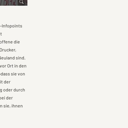
-Infopoints
t
offene die
 Drucker,
 Neuland sind.
or Ort in den
odass sie von
it der
ng oder durch
bei der
n sie, ihnen