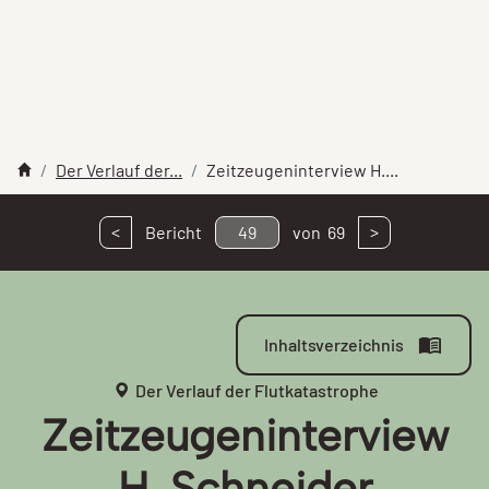
Der Verlauf der...
Zeitzeugeninterview H....
<
>
Bericht
49
von
69
Inhaltsverzeichnis
Der Verlauf der Flutkatastrophe
Zeitzeugeninterview
H. Schneider