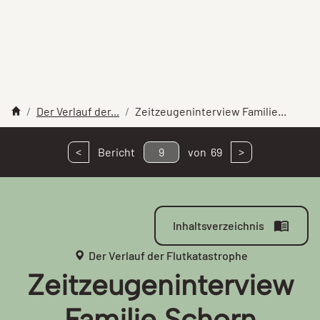
Der Verlauf der...
Zeitzeugeninterview Familie...
<
>
Bericht
9
von
69
Inhaltsverzeichnis
Der Verlauf der Flutkatastrophe
Zeitzeugeninterview
Familie Schorn