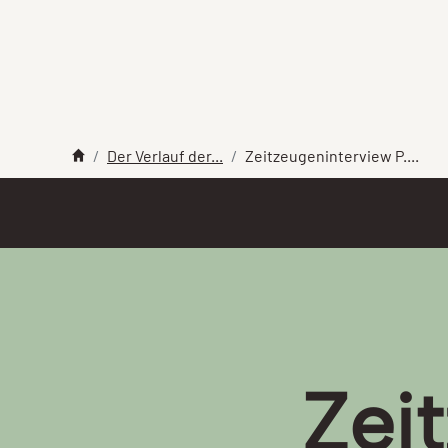
Der Verlauf der...
Zeitzeugeninterview P....
Zei