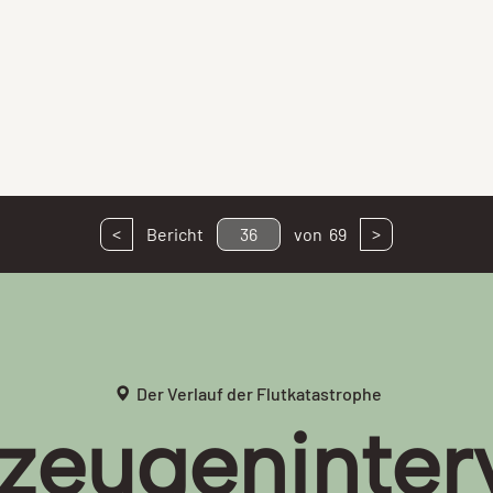
<
>
Bericht
36
von
69
Der Verlauf der Flutkatastrophe
tzeugeninter