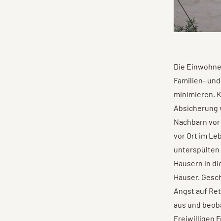
Die Einwohne
Familien- und
minimieren. 
Absicherung v
Nachbarn vor 
vor Ort im Le
unterspülten 
Häusern in di
Häuser. Gesch
Angst auf Ret
aus und beob
Freiwilligen 