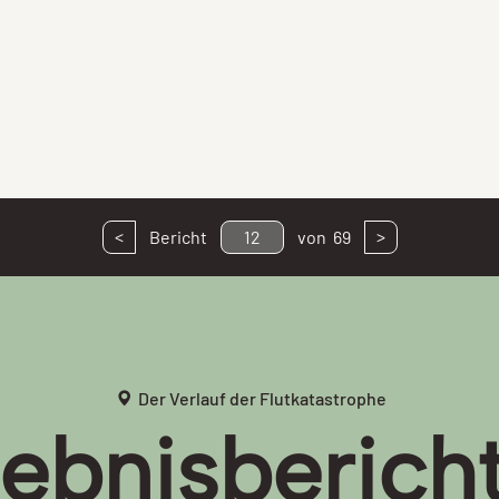
<
>
Bericht
12
von
69
Der Verlauf der Flutkatastrophe
lebnisbericht