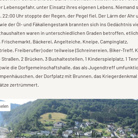
er Lebensgefahr, unter Einsatz ihres eigenen Lebens. Niemand s
. 22:00 Uhr stoppte der Regen, der Pegel fiel. Der Lärm der Ahr 
wie der Öl- und Fäkaliengestank brannten sich ins Gedächtnis vie
thaushalten waren in unterschiedlichen Graden betroffen, etli
a, Frischemarkt, Bäckerei, Angelteiche, Kneipe, Campinglatz,
riebe, Freiberufler) oder teilweise (Schreinereien, Biker-Treff, 
e Straßen, 2 Brücken, 3 Bushaltestellen, 1 Kinderspielplatz, 1 Tenn
owie die Dorfgemeinschaftshalle, das als Jugendtreff umfunkti
mpenhäuschen, der Dorfplatz mit Brunnen, das Kriegerdenkmal
ätze zertrümmert.
helen