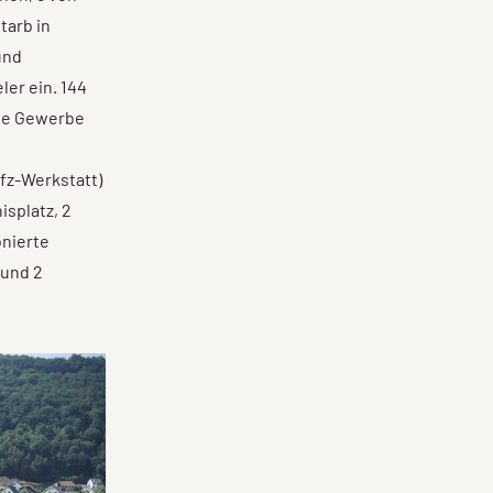
tarb in
und
ler ein. 144
che Gewerbe
Kfz-Werkstatt)
isplatz, 2
onierte
 und 2