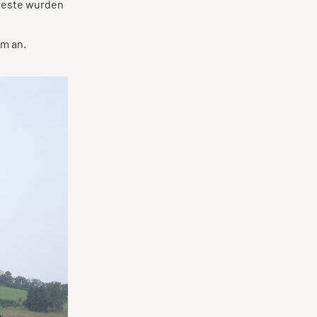
rreste wurden
7m an.