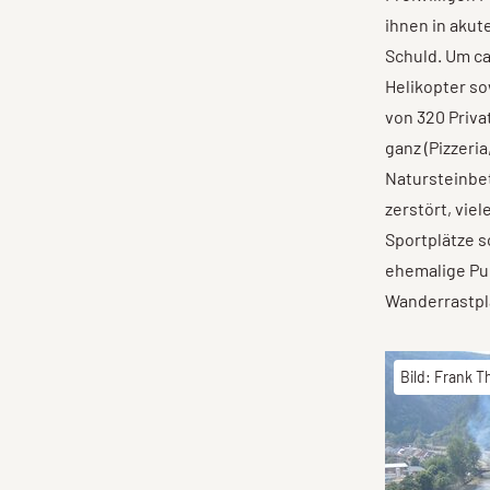
ihnen in akut
Schuld. Um ca
Helikopter so
von 320 Priva
ganz (Pizzeri
Natursteinbet
zerstört, viel
Sportplätze s
ehemalige Pu
Wanderrastpl
Bild: Frank T