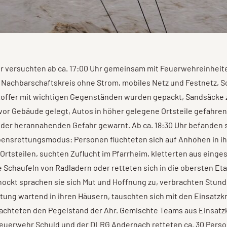
r versuchten ab ca. 17:00 Uhr gemeinsam mit Feuerwehreinheit
 Nachbarschaftskreis ohne Strom, mobiles Netz und Festnetz, 
Koffer mit wichtigen Gegenständen wurden gepackt, Sandsäcke 
or Gebäude gelegt, Autos in höher gelegene Ortsteile gefahre
der herannahenden Gefahr gewarnt. Ab ca. 18:30 Uhr befanden si
bensrettungsmodus: Personen flüchteten sich auf Anhöhen in i
Ortsteilen, suchten Zuflucht im Pfarrheim, kletterten aus eing
e Schaufeln von Radladern oder retteten sich in die obersten Et
ockt sprachen sie sich Mut und Hoffnung zu, verbrachten Stund
tung wartend in ihren Häusern, tauschten sich mit den Einsatzkr
achteten den Pegelstand der Ahr. Gemischte Teams aus Einsatz
Feuerwehr Schuld und der DLRG Andernach retteten ca. 30 Perso