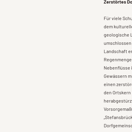
Zerstörtes Do
Für viele Sch
dem kulturell
geologische L
umschlossen w
Landschaft er
Regenmengen 
Nebenflüsse 
Gewässern mi
einen zerstör
den Ortskern
herabgestürz
Vorsorgemaßn
„Stefansbrüc
Dorfgemeinsc