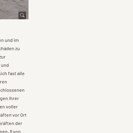
en und im
Schäden zu
zur
n und
ch fast alle
hren
eschlossenen
agen ihrer
en voller
äften vor Ort
kräften der
nen, 9 von