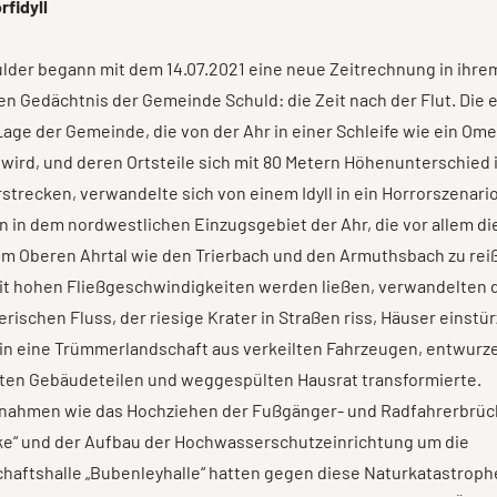
rfidyll
ulder begann mit dem 14.07.2021 eine neue Zeitrechnung in ihr
en Gedächtnis der Gemeinde Schuld: die Zeit nach der Flut. Die e
age der Gemeinde, die von der Ahr in einer Schleife wie ein Om
ird, und deren Ortsteile sich mit 80 Metern Höhenunterschied 
strecken, verwandelte sich von einem Idyll in ein Horrorszenar
in dem nordwestlichen Einzugsgebiet der Ahr, die vor allem di
im Oberen Ahrtal wie den Trierbach und den Armuthsbach zu re
t hohen Fließgeschwindigkeiten werden ließen, verwandelten d
erischen Fluss, der riesige Krater in Straßen riss, Häuser einstü
 in eine Trümmerlandschaft aus verkeilten Fahrzeugen, entwurz
ten Gebäudeteilen und weggespülten Hausrat transformierte.
ahmen wie das Hochziehen der Fußgänger- und Radfahrerbrüc
ke“ und der Aufbau der Hochwasserschutzeinrichtung um die
haftshalle „Bubenleyhalle“ hatten gegen diese Naturkatastroph