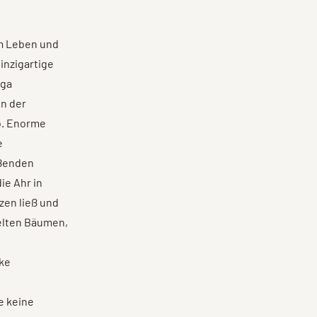
em Leben und
inzigartige
ega
in der
io. Enorme
e
ißenden
ie Ahr in
rzen ließ und
elten Bäumen,
ke
e keine