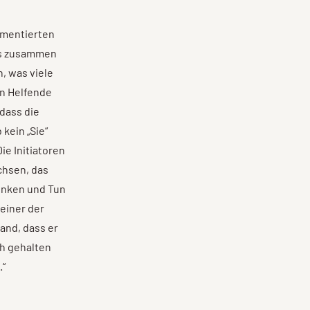
umentierten
das zusammen
n, was viele
en Helfende
dass die
kein „Sie“
ie Initiatoren
chsen, das
enken und Tun
 einer der
and, dass er
ch gehalten
.“