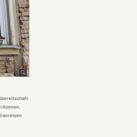
sbereitschaft
en können,
d anreisen