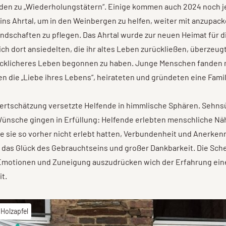
den zu „Wiederholungstätern“. Einige kommen auch 2024 noch 
s Ahrtal, um in den Weinbergen zu helfen, weiter mit anzupack
dschaften zu pflegen. Das Ahrtal wurde zur neuen Heimat für di
ich dort ansiedelten, die ihr altes Leben zurückließen, überzeugt
ücklicheres Leben begonnen zu haben. Junge Menschen fanden m
en die „Liebe ihres Lebens“, heirateten und gründeten eine Famil
Wertschätzung versetzte Helfende in himmlische Sphären. Sehns
ünsche gingen in Erfüllung: Helfende erlebten menschliche Nä
e sie so vorher nicht erlebt hatten, Verbundenheit und Anerken
, das Glück des Gebrauchtseins und großer Dankbarkeit. Die Sch
 Emotionen und Zuneigung auszudrücken wich der Erfahrung ein
t.
 Holzapfel