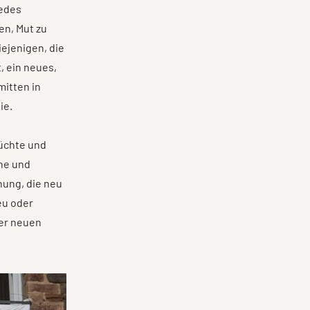
jedes
en, Mut zu
ejenigen, die
, ein neues,
itten in
ie.
üchte und
he und
nung, die neu
eu oder
er neuen