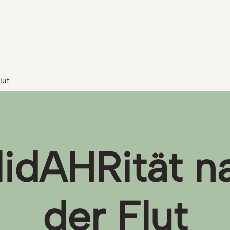
lut
lidAHRität n
der Flut