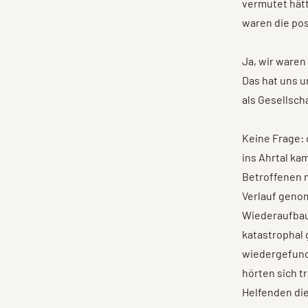
vermutet hät
waren die pos
Ja, wir waren
Das hat uns u
als Gesellsch
Keine Frage: 
ins Ahrtal k
Betroffenen n
Verlauf geno
Wiederaufbau 
katastrophal 
wiedergefund
hörten sich t
Helfenden die