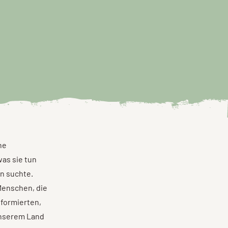
ne
was sie tun
en suchte.
Menschen, die
 formierten,
 unserem Land