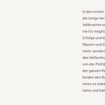
In den erste
die innige V
Vollbrachte e
nie für mögli
Erfolge und d
Mauern und Gr
mehr, sondern
des Helfershu
von der Poli
der ganzen Re
beiden den B
einen so star
hatte und lobt