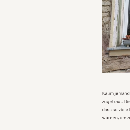
Kaum jemand i
zugetraut. Di
dass so viel
würden, um zu