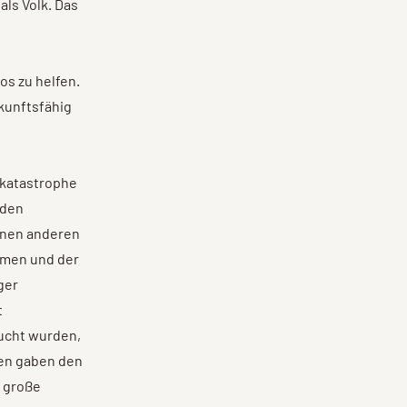
ls Volk. Das
os zu helfen.
kunftsfähig
tkatastrophe
 den
inen anderen
umen und der
ger
t
ucht wurden,
nen gaben den
e große