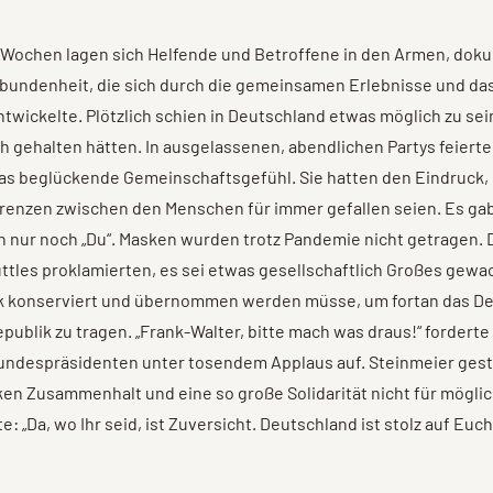
n Wochen lagen sich Helfende und Betroffene in den Armen, dok
erbundenheit, die sich durch die gemeinsamen Erlebnisse und 
ntwickelte. Plötzlich schien in Deutschland etwas möglich zu sei
ch gehalten hätten. In ausgelassenen, abendlichen Partys feiert
as beglückende Gemeinschaftsgefühl. Sie hatten den Eindruck, 
enzen zwischen den Menschen für immer gefallen seien. Es gab 
 nur noch „Du“. Masken wurden trotz Pandemie nicht getragen. D
ttles proklamierten, es sei etwas gesellschaftlich Großes gewa
tik konserviert und übernommen werden müsse, um fortan das D
publik zu tragen. „Frank-Walter, bitte mach was draus!“ forderte
undespräsidenten unter tosendem Applaus auf. Steinmeier gest
ken Zusammenhalt und eine so große Solidarität nicht für mögli
e: „Da, wo Ihr seid, ist Zuversicht. Deutschland ist stolz auf Euch