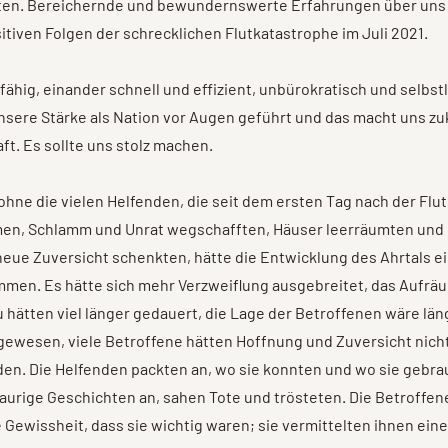
ten. Bereichernde und bewundernswerte Erfahrungen über uns a
itiven Folgen der schrecklichen Flutkatastrophe im Juli 2021.
 fähig, einander schnell und effizient, unbürokratisch und selbstl
nsere Stärke als Nation vor Augen geführt und das macht uns zu
aft. Es sollte uns stolz machen.
ohne die vielen Helfenden, die seit dem ersten Tag nach der Flu
amen, Schlamm und Unrat wegschafften, Häuser leerräumten und
eue Zuversicht schenkten, hätte die Entwicklung des Ahrtals e
mmen. Es hätte sich mehr Verzweiflung ausgebreitet, das Aufrä
hätten viel länger gedauert, die Lage der Betroffenen wäre län
gewesen, viele Betroffene hätten Hoffnung und Zuversicht nich
en. Die Helfenden packten an, wo sie konnten und wo sie gebra
raurige Geschichten an, sahen Tote und trösteten. Die Betroffe
 Gewissheit, dass sie wichtig waren; sie vermittelten ihnen ein