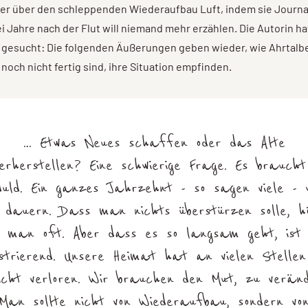
ger über den schleppenden Wiederaufbau Luft, indem sie Journa
ei Jahre nach der Flut will niemand mehr erzählen. Die Autorin h
 gesucht: Die folgenden Äußerungen geben wieder, wie Ahrtal
noch nicht fertig sind, ihre Situation empfinden.
… Etwas Neues schaffen oder das Alte
derherstellen? Eine schwierige Frage. Es braucht 
uld. Ein ganzes Jahrzehnt - so sagen viele - 
 dauern. Dass man nichts überstürzen solle, h
man oft. Aber dass es so langsam geht, ist
strierend. Unsere Heimat hat an vielen Stellen
icht verloren. Wir brauchen den Mut, zu veränd
Man sollte nicht von Wiederaufbau, sondern vo