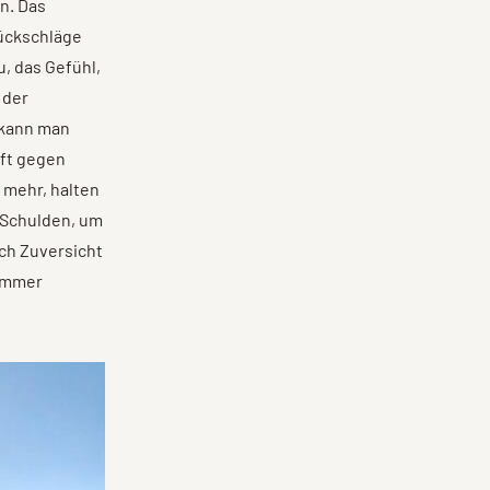
n. Das
Rückschläge
, das Gefühl,
 der
 kann man
aft gegen
 mehr, halten
n Schulden, um
ch Zuversicht
 immer