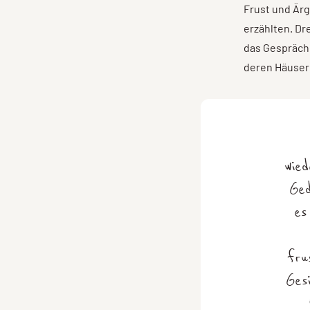
Frust und Är
erzählten. Dr
das Gespräch
deren Häuser 
wie
Ged
es
fru
Ges