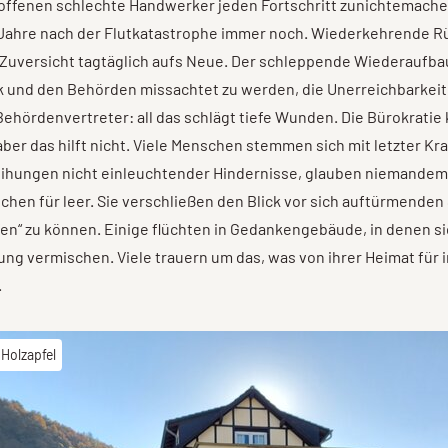
offenen schlechte Handwerker jeden Fortschritt zunichtemache
i Jahre nach der Flutkatastrophe immer noch. Wiederkehrende 
 Zuversicht tagtäglich aufs Neue. Der schleppende Wiederaufbau
ik und den Behörden missachtet zu werden, die Unerreichbarkeit
ehördenvertreter: all das schlägt tiefe Wunden. Die Bürokratie
er das hilft nicht. Viele Menschen stemmen sich mit letzter Kr
ihungen nicht einleuchtender Hindernisse, glauben niemandem
chen für leer. Sie verschließen den Blick vor sich auftürmende
en“ zu können. Einige flüchten in Gedankengebäude, in denen si
ung vermischen. Viele trauern um das, was von ihrer Heimat für
.
 Holzapfel