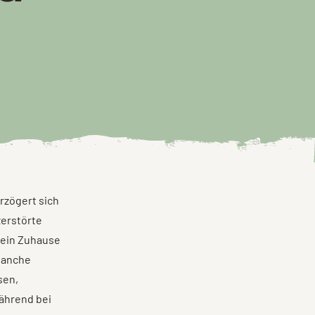
erzögert sich
zerstörte
sein Zuhause
Manche
sen,
ährend bei