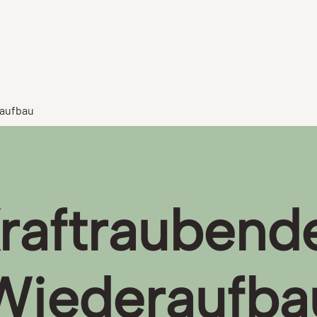
raufbau
raftraubend
Wiederaufba