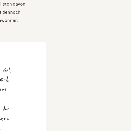
listen davon
at dennoch
bewohner,
viel
wird
ört
 ihr
ern.
n