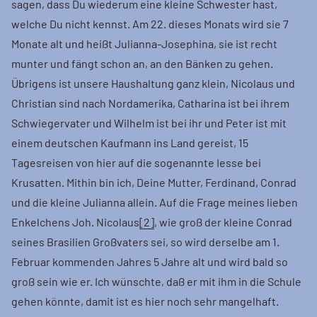
sagen, dass Du wiederum eine kleine Schwester hast,
welche Du nicht kennst. Am 22. dieses Monats wird sie 7
Monate alt und heißt Julianna-Josephina, sie ist recht
munter und fängt schon an, an den Bänken zu gehen.
Übrigens ist unsere Haushaltung ganz klein, Nicolaus und
Christian sind nach Nordamerika, Catharina ist bei ihrem
Schwiegervater und Wilhelm ist bei ihr und Peter ist mit
einem deutschen Kaufmann ins Land gereist, 15
Tagesreisen von hier auf die sogenannte Iesse bei
Krusatten. Mithin bin ich, Deine Mutter, Ferdinand, Conrad
und die kleine Julianna allein. Auf die Frage meines lieben
Enkelchens Joh. Nicolaus
[2]
, wie groß der kleine Conrad
seines Brasilien Großvaters sei, so wird derselbe am 1.
Februar kommenden Jahres 5 Jahre alt und wird bald so
groß sein wie er. Ich wünschte, daß er mit ihm in die Schule
gehen könnte, damit ist es hier noch sehr mangelhaft.