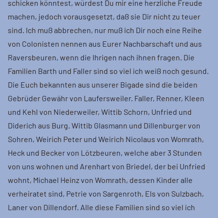
schicken könntest, würdest Du mir eine herzliche Freude
machen, jedoch vorausgesetzt, daß sie Dir nicht zu teuer
sind. Ich muß abbrechen, nur muß ich Dir noch eine Reihe
von Colonisten nennen aus Eurer Nachbarschaft und aus
Raversbeuren, wenn die Ihrigen nach ihnen fragen. Die
Familien Barth und Faller sind so viel ich weiß noch gesund.
Die Euch bekannten aus unserer Bigade sind die beiden
Gebrüder Gewähr von Laufersweiler. Faller, Renner, Kleen
und Kehl von Niederweiler, Wittib Schorn, Unfried und
Diderich aus Burg. Wittib Glasmann und Dillenburger von
Sohren, Weirich Peter und Weirich Nicolaus von Womrath,
Heck und Becker von Lötzbeuren, welche aber 3 Stunden
von uns wohnen und Arenhart von Briedel, der bei Unfried
wohnt, Michael Heinz von Womrath, dessen Kinder alle
verheiratet sind, Petrie von Sargenroth, Els von Sulzbach,
Laner von Dillendorf. Alle diese Familien sind so viel ich