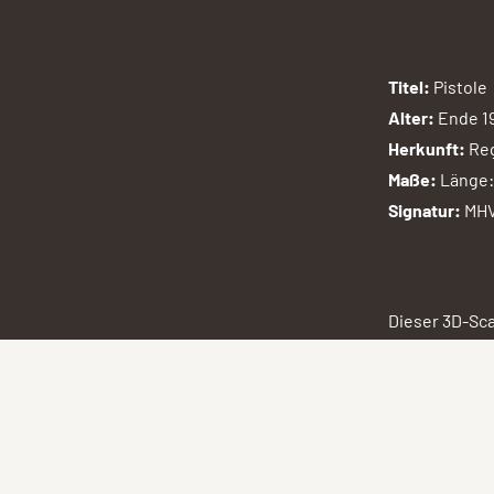
Titel:
Pistole
Alter:
Ende 1
Herkunft:
Reg
Maße:
Länge:
Signatur:
MHV
Dieser 3D-Sc
Kaiserslauter
Imigração Ale