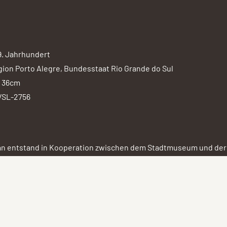
9. Jahrhundert
ion Porto Alegre, Bundesstaat Rio Grande do Sul
 36cm
SL-2756
an entstand in Kooperation zwischen dem Stadtmuseum und de
n mit dem Museu Histórico sowie der Comissão Oficial do Bicent
mã des Bundesstaates Rio Grande do Sul in Südbrasilien.