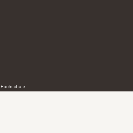
r Hochschule
enário da