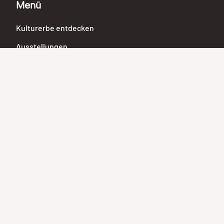
Menü
Kulturerbe entdecken
Ausstellungen
Über uns
Suche
Alles durchsuchen
Objekte
Personen
Orte
Institutionen